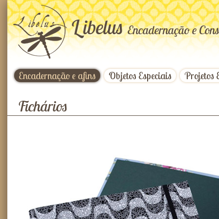
L
ibelus
Encadernação e Cons
Encadernação e afins
Objetos Especiais
Projetos 
Fichários