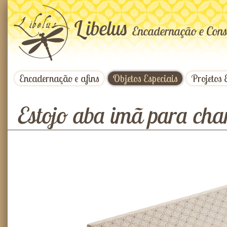
L
ibelus
Encadernação e Cons
Encadernação e afins
Objetos Especiais
Projetos 
Estojo aba imã para ch