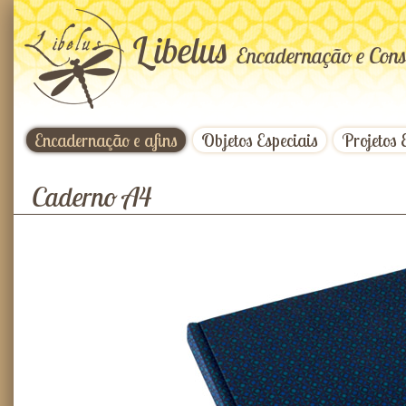
L
ibelus
Encadernação e Cons
Encadernação e afins
Objetos Especiais
Projetos 
Caderno A4