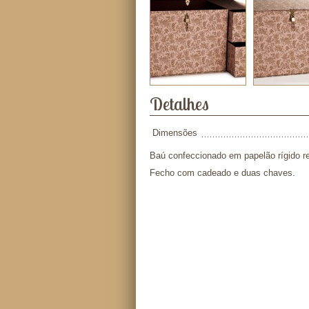
Detalhes
Dimensões
Baú confeccionado em papelão rígido re
Fecho com cadeado e duas chaves.