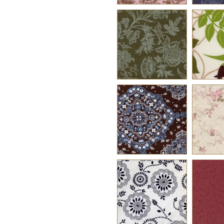
ver em
ve
tamanho real
taman
Estampa 35G
Esta
ver em
ve
tamanho real
taman
Estampa 59F
Esta
ver em
ve
tamanho real
taman
Estampa 109F
Esta