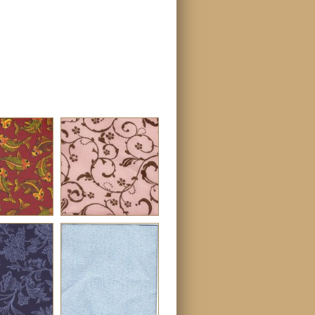
r em
ver em
ho real
tamanho real
mpa 39T
Estampa 190F
r em
ver em
ho real
tamanho real
pa 156F
Estampa 16G
r em
ver em
ho real
tamanho real
pa 125F
Estampa 8G