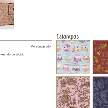
ver em
ve
tamanho real
taman
Estampa 44t
Esta
Estampas
Personalizado
ver em
ve
tamanho real
taman
vestido de tecido.
Estampa 180F
Estam
ver em
ve
tamanho real
taman
Estampa 153F
Estam