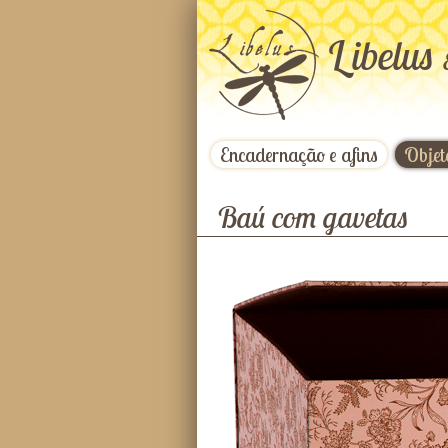
L
ibelus
Encadernação e afins
Objet
Baú com gavetas