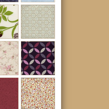
r em
ver em
ho real
tamanho real
mpa 96F
Estampa 7G
r em
ver em
ho real
tamanho real
mpa 55G
Estampa 187F
r em
ver em
ho real
tamanho real
mpa 69P
Estampa 77g