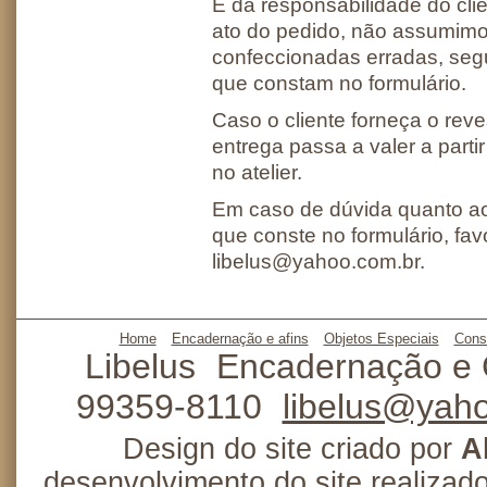
E da responsabilidade do cli
ato do pedido, não assumimo
confeccionadas erradas, seg
que constam no formulário.
Caso o cliente forneça o rev
entrega passa a valer a part
no atelier.
Em caso de dúvida quanto a
que conste no formulário, fav
libelus@yahoo.com.br.
Home
Encadernação e afins
Objetos Especiais
Cons
Libelus
Encadernação e 
99359-8110
libelus@yah
Design do site criado por
A
desenvolvimento do site realizad