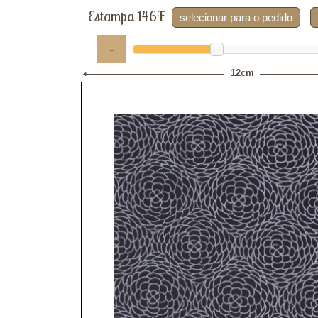
Estampa 146F
selecionar para o pedido
-
12cm