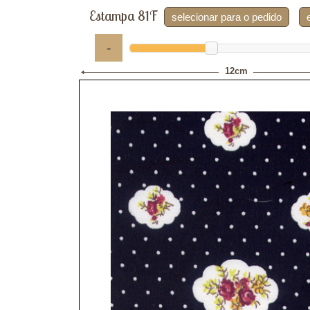
Estampa 81F
selecionar para o pedido
-
12cm