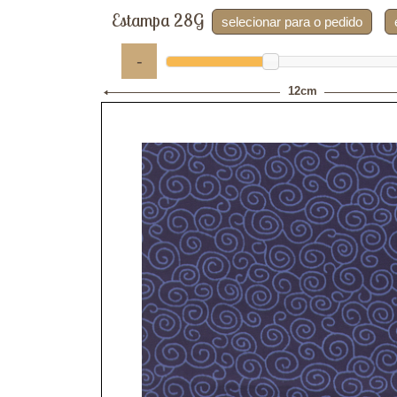
Estampa 28G
selecionar para o pedido
-
12cm