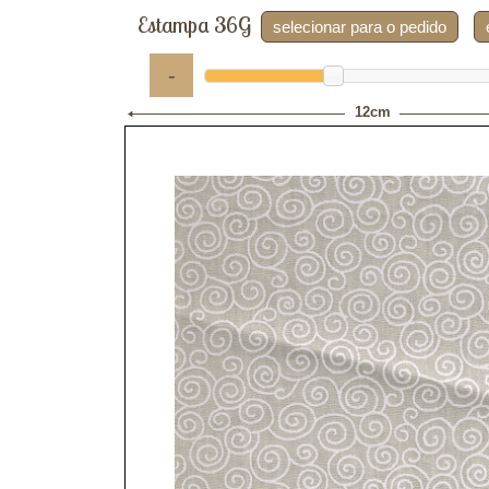
Estampa 36G
selecionar para o pedido
-
12cm