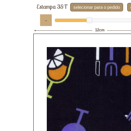
Estampa 35T
selecionar para o pedido
-
12cm