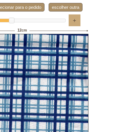
lecionar para o pedido
escolher outra
+
12cm