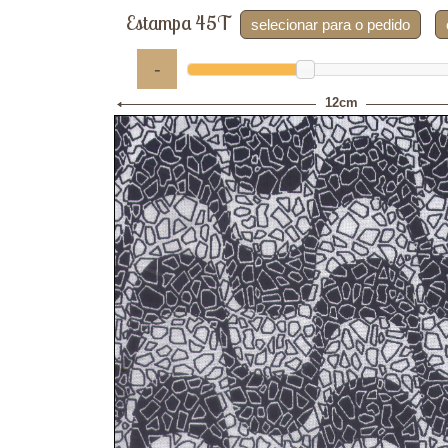
Estampa 45T
selecionar para o pedido
-
12cm