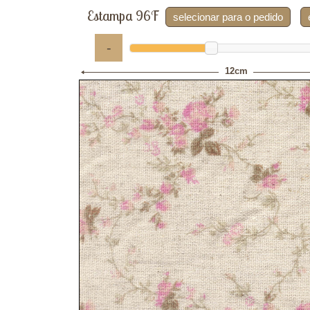
Estampa 96F
selecionar para o pedido
-
12cm