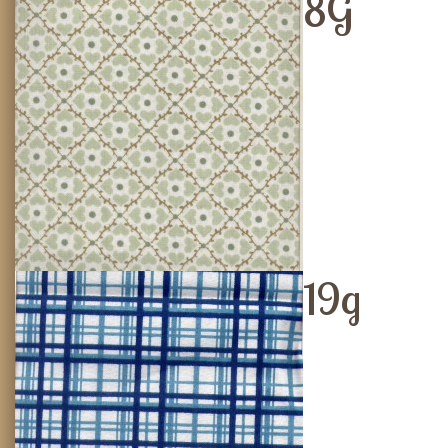
8G
19g