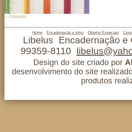
← Anteriores
Home
Encadernação e afins
Objetos Especiais
Cons
Libelus
Encadernação e 
99359-8110
libelus@yah
Design do site criado por
A
desenvolvimento do site realizad
produtos real