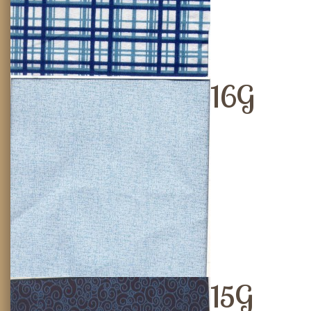
16G
15G