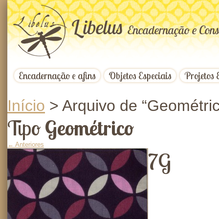
L
ibelus
Encadernação e Cons
Encadernação e afins
Objetos Especiais
Projetos 
Início
>
Arquivo de “Geométri
Tipo
Geométrico
← Anteriores
7G