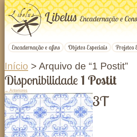
L
ibelus
Encadernação e Cons
Encadernação e afins
Objetos Especiais
Projetos 
Início
>
Arquivo de “1 Postit”
Disponibilidade
1 Postit
← Anteriores
3T