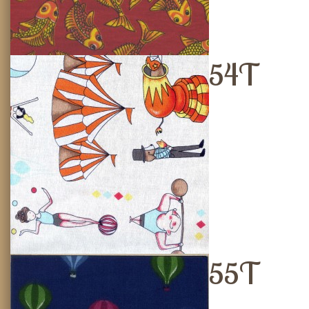
54T
55T