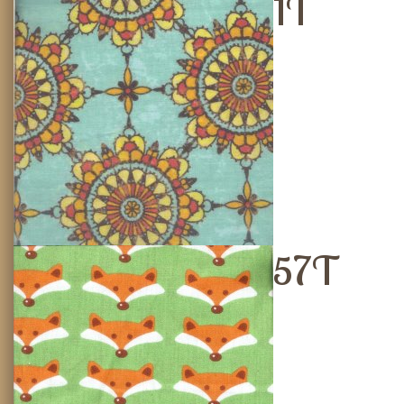
1T
57T