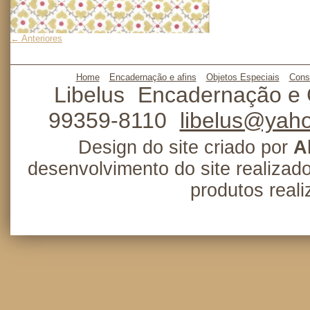
← Anteriores
Home
Encadernação e afins
Objetos Especiais
Cons
Libelus
Encadernação e 
99359-8110
libelus@yah
Design do site criado por
A
desenvolvimento do site realizad
produtos real