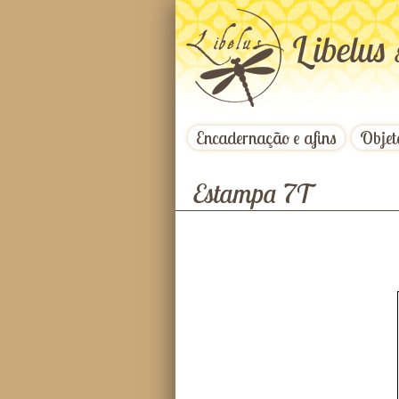
L
ibelus
Encadernação e afins
Objet
Estampa 7T