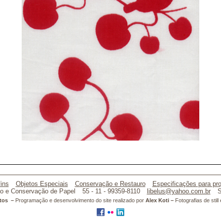
ins
Objetos Especiais
Conservação e Restauro
Especificações para pro
o e Conservação de Papel
55 - 11 - 99359-8110
libelus@yahoo.com.br
S
atos –
Programação e desenvolvimento do site realizado por
Alex Koti –
Fotografias de stil