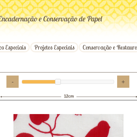
Encadernação e Conservação de Papel
os Especiais
Projetos Especiais
Conservação e Restaur
-
+
12cm