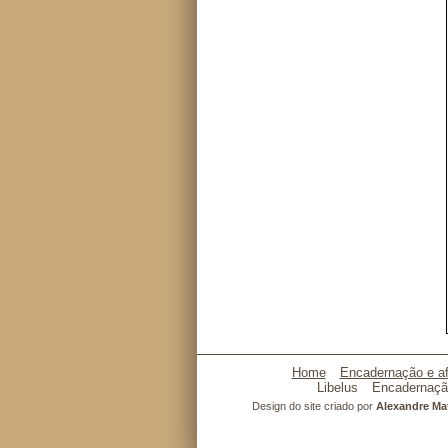
Home
Encadernação e af
Libelus
Encadernaçã
Design do site criado por
Alexandre M