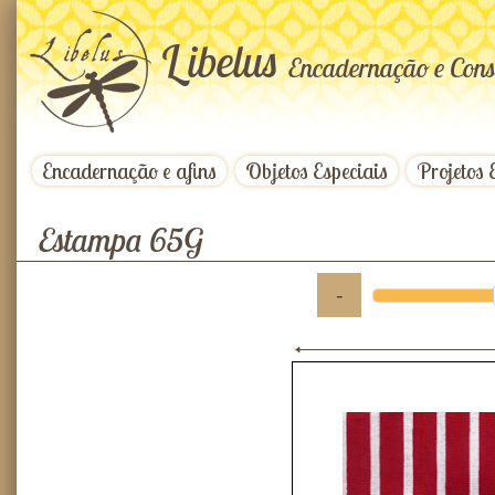
L
ibelus
Encadernação e Cons
Encadernação e afins
Objetos Especiais
Projetos 
Estampa 65G
-