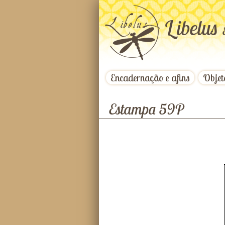
L
ibelus
Encadernação e afins
Objet
Estampa 59P