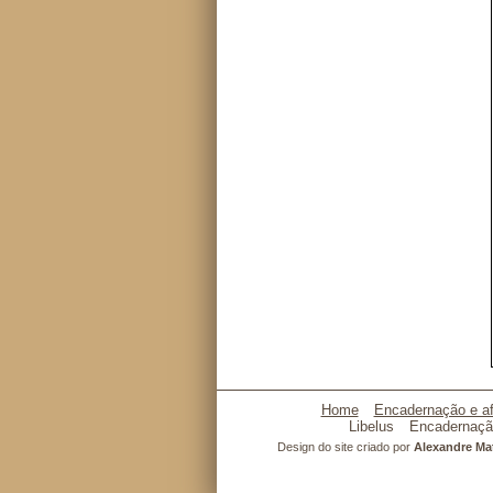
Home
Encadernação e af
Libelus
Encadernaçã
Design do site criado por
Alexandre M