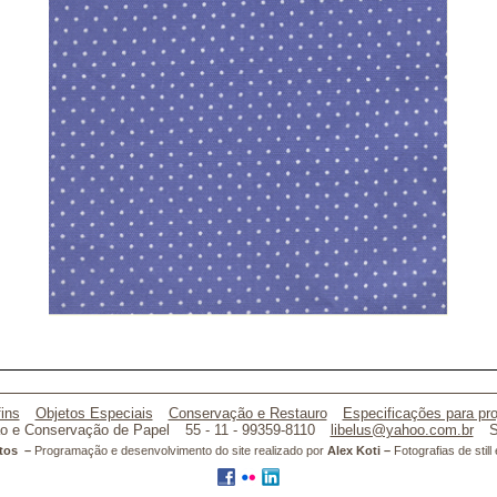
ins
Objetos Especiais
Conservação e Restauro
Especificações para pro
o e Conservação de Papel
55 - 11 - 99359-8110
libelus@yahoo.com.br
S
atos –
Programação e desenvolvimento do site realizado por
Alex Koti –
Fotografias de stil