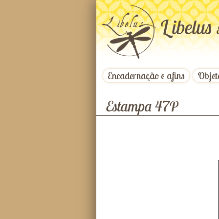
L
ibelus
Encadernação e afins
Objet
Estampa 47P