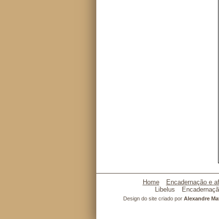
Home
Encadernação e af
Libelus
Encadernaçã
Design do site criado por
Alexandre M