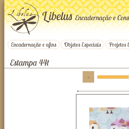
L
ibelus
Encadernação e Cons
Encadernação e afins
Objetos Especiais
Projetos 
Estampa 44t
-