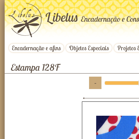
L
ibelus
Encadernação e Cons
Encadernação e afins
Objetos Especiais
Projetos 
Estampa 128F
-