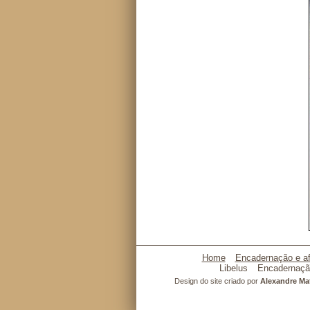
Home
Encadernação e af
Libelus
Encadernaçã
Design do site criado por
Alexandre M