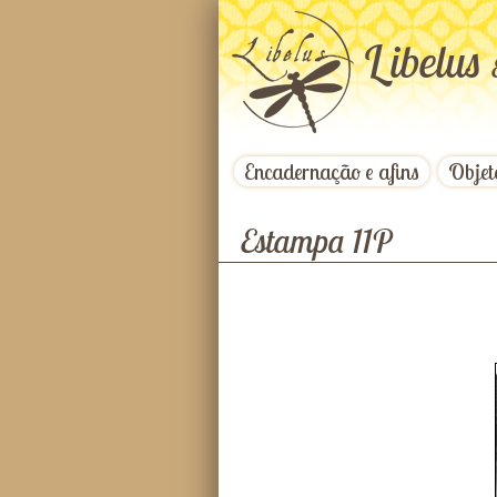
L
ibelus
Encadernação e afins
Objet
Estampa 11P