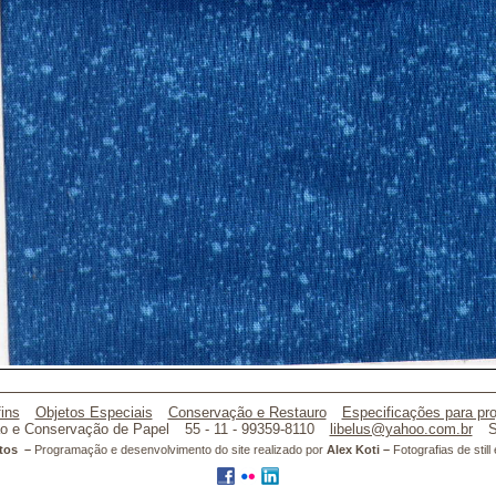
ins
Objetos Especiais
Conservação e Restauro
Especificações para pro
o e Conservação de Papel
55 - 11 - 99359-8110
libelus@yahoo.com.br
S
atos –
Programação e desenvolvimento do site realizado por
Alex Koti –
Fotografias de stil